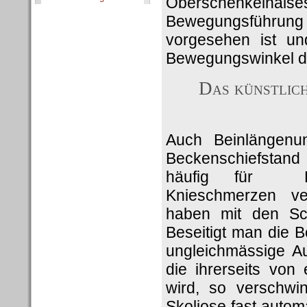
Oberschenkelhals
Bewegungsführung
vorgesehen ist un
Bewegungswinkel d
Das künstlich
Auch Beinlängenu
Beckenschiefstand
häufig für Rü
Knieschmerzen ve
haben mit den Sch
Beseitigt man die B
ungleichmässige Au
die ihrerseits von 
wird, so verschwi
Skoliose fast auto