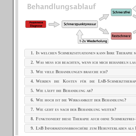
1.
In welchen Schmerzsituationen kann Ihre Therapie m
2.
Was muss ich beachten, wenn ich mich behandeln las
3.
Wie viele Behandlungen brauche ich?
4.
Werden die Kosten für die LnB-Schmerztherap
übernommen?
5.
Wie läuft die Behandlung ab?
6.
Wie hoch ist die Wirksamkeit der Behandlung?
7.
Wie geht es nach der Behandlung weiter?
8.
Funktioniert diese Therapie auch ohne Schmerzfrei
9.
LnB Informationsbroschüre zum Herunterladen al