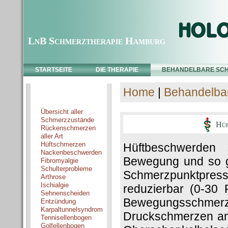
LnB Schmerztherapie Hamburg
STARTSEITE
DIE THERAPIE
BEHANDELBARE SC
Home
|
Behandelba
Schmerzzustände
Übersicht aller
Schmerzzustände
Hüft
Rückenschmerzen
aller Art
Hüftschmerzen
Hüftbeschwerden 
Nackenbeschwerden
Bewegung und so g
Fibromyalgie
Schulterprobleme
Schmerzpunktpressu
Arthrose
Ischialgie
reduzierbar (0-30 
Sehnenscheiden
Bewegungsschmer
Entzündung
Karpaltunnelsyndrom
Druckschmerzen am
Tennisellenbogen
Golfellenbogen