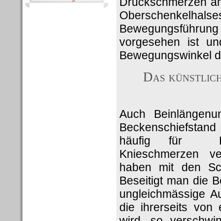
Druckschmerzen am
Oberschenkelhals
Bewegungsführung
vorgesehen ist un
Bewegungswinkel d
Das künstlich
Auch Beinlängenu
Beckenschiefstand
häufig für Rü
Knieschmerzen ve
haben mit den Sch
Beseitigt man die B
ungleichmässige Au
die ihrerseits von 
wird, so verschwi