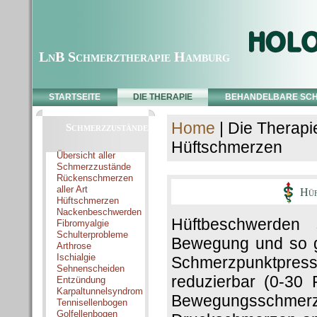
LnB Schmerztherapie Hamburg
STARTSEITE
DIE THERAPIE
BEHANDELBARE SC
Home
| Die Therapi
Schmerzzustände
Hüftschmerzen
Übersicht aller
Schmerzzustände
Rückenschmerzen
aller Art
Hüft
Hüftschmerzen
Nackenbeschwerden
Hüftbeschwerden 
Fibromyalgie
Schulterprobleme
Bewegung und so g
Arthrose
Ischialgie
Schmerzpunktpressu
Sehnenscheiden
reduzierbar (0-30 
Entzündung
Karpaltunnelsyndrom
Bewegungsschmer
Tennisellenbogen
Golfellenbogen