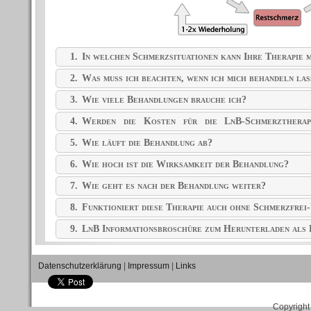
1.
In welchen Schmerzsituationen kann Ihre Therapie m
2.
Was muss ich beachten, wenn ich mich behandeln las
3.
Wie viele Behandlungen brauche ich?
4.
Werden die Kosten für die LnB-Schmerztherap
übernommen?
5.
Wie läuft die Behandlung ab?
6.
Wie hoch ist die Wirksamkeit der Behandlung?
7.
Wie geht es nach der Behandlung weiter?
8.
Funktioniert diese Therapie auch ohne Schmerzfrei
9.
LnB Informationsbroschüre zum Herunterladen al
Datenschutzerklärung
|
Impressum
|
Links
Copyright