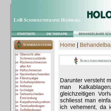
LnB Schmerztherapie Hamburg
STARTSEITE
DIE THERAPIE
BEHANDELBARE SC
Home
|
Behandelba
Schmerzzustände
Übersicht aller
Schmerzzustände
Schulterschmerzen
Rückenschmerzen
aller Art
Hüftschmerzen
Nackenbeschwerden
Fibromyalgie
Darunter versteht m
Schulterprobleme
man Kalkablage
Arthrose
Ischialgie
gleichzeitigen Vo
Sehnenscheiden
Entzündung
schliesst man einfa
Karpaltunnelsyndrom
ich vehement, da i
Tennisellenbogen
Golfellenbogen