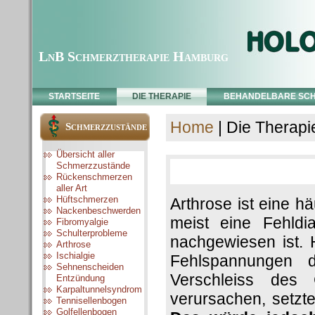
LnB Schmerztherapie Hamburg
STARTSEITE
DIE THERAPIE
BEHANDELBARE SC
Home
| Die Therapi
Schmerzzustände
Übersicht aller
Schmerzzustände
Rückenschmerzen
aller Art
Hüftschmerzen
Arthrose ist eine hä
Nackenbeschwerden
meist eine Fehldi
Fibromyalgie
Schulterprobleme
nachgewiesen ist.
Arthrose
Ischialgie
Fehlspannungen d
Sehnenscheiden
Verschleiss des
Entzündung
Karpaltunnelsyndrom
verursachen, setzt
Tennisellenbogen
Golfellenbogen