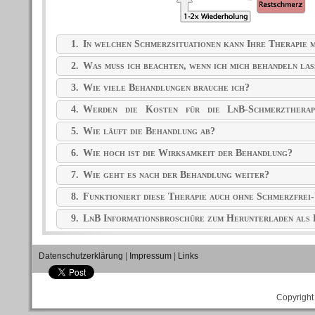
1.
In welchen Schmerzsituationen kann Ihre Therapie m
2.
Was muss ich beachten, wenn ich mich behandeln las
3.
Wie viele Behandlungen brauche ich?
4.
Werden die Kosten für die LnB-Schmerztherap
übernommen?
5.
Wie läuft die Behandlung ab?
6.
Wie hoch ist die Wirksamkeit der Behandlung?
7.
Wie geht es nach der Behandlung weiter?
8.
Funktioniert diese Therapie auch ohne Schmerzfrei
9.
LnB Informationsbroschüre zum Herunterladen al
Datenschutzerklärung
|
Impressum
|
Links
Copyright